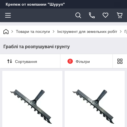
Крепеж от компании "Шуруп"
Товари та послуги
Інструмент для земельних робіт
Г
Граблі та розпушувачі грунту
Сортування
0
Фільтри