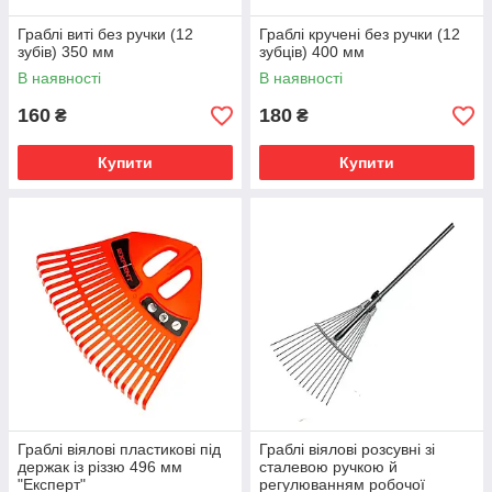
Граблі виті без ручки (12
Граблі кручені без ручки (12
зубів) 350 мм
зубців) 400 мм
В наявності
В наявності
160
180
₴
₴
Купити
Купити
Граблі віялові пластикові під
Граблі віялові розсувні зі
держак із різзю 496 мм
сталевою ручкою й
"Експерт"
регулюванням робочої