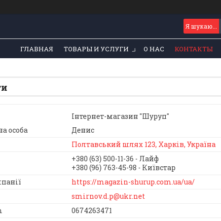
ГЛАВНАЯ
ТОВАРЫ И УСЛУГИ
О НАС
КОНТАКТЫ
ти
Інтернет-магазин "Шуруп"
Денис
Полтавський шлях 123, Харків, Україна
+380 (63) 500-11-36
Лайф
+380 (96) 763-45-98
Київстар
https://magazin-shurup.com.ua/ua/
smirnov.d.p@ukr.net
0674263471