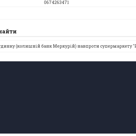
0674263471
знайти
будинку (колишній банк Меркурій) навпроти супермаркету "Р