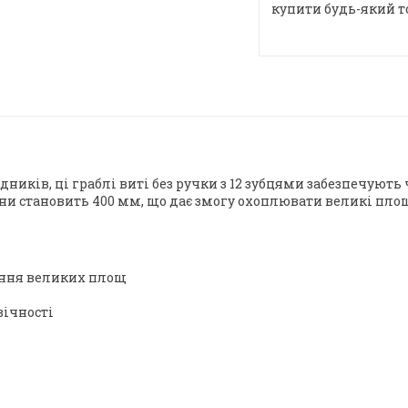
купити будь-який т
дників, ці граблі виті без ручки з 12 зубцями забезпечують
ни становить 400 мм, що дає змогу охоплювати великі площ
ення великих площ
вічності