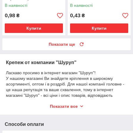
В наявності
В наявності
0,98
0,43
₴
₴
Купити
Купити
Показати ще
Крепеж от компании "Шуруп"
Ласкаво просимо в інтернет магазин "Шуруп"!
У нашому магазині Ви знайдете кріплення в широкому
асортименті, оптом і в роздріб. Для нашої компанії головне -
це наша репутація та ваше схвалення, тому в інтернет
магазині "Шуруп" - всі ціни і опис товарів, відповідають
дійсності.
Показати все
Для зручності наших клієнтів, ми робимо відправки будь-якої
відомої поштою, так само ми готові надати будь-який зручний
для Вас спосіб оплати товару:
- Накладна плата (оплата на пошті при отриманні)
Способи оплати
- Оплата на картку ПриватБанку