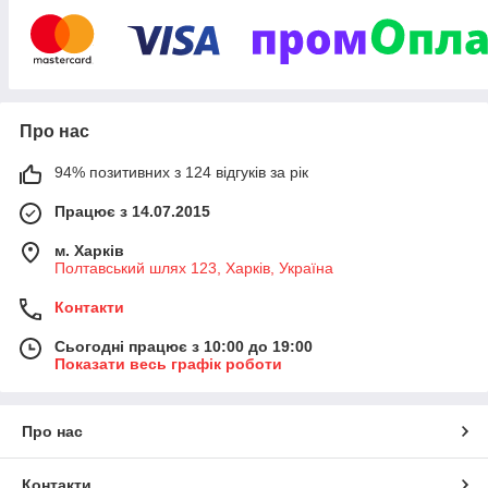
- Готівковий розрахунок (кур'єрська доставка або самовивіз)
- Безготівковий розрахунок з урахуванням ПДВ (компанія є
платником ПДВ).
Увага! Ціни на нашому сайті, вказані оптові від ящика.
Роздрібні і дрібнооптові ціни уточнюйте.
Про нас
Ми працюємо без перерви і вихідних. Зателефонуйте нам
прямо зараз, і ми обов'язково підберемо те що вам потрібно!
94% позитивних з 124 відгуків за рік
Працює з 14.07.2015
м. Харків
Полтавський шлях 123, Харків, Україна
Контакти
Сьогодні працює з 10:00 до 19:00
Показати весь графік роботи
Про нас
Контакти