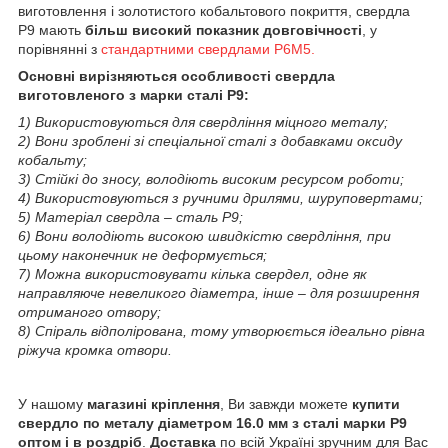
виготовлення і золотистого кобальтового покриття, свердла
Р9 мають
більш високий показник довговічності
, у
порівнянні з
стандартними свердлами Р6М5.
Основні вирізняються особливості свердла
виготовленого з марки сталі Р9:
1) Використовуються для свердління міцного металу;
2) Вони зроблені зі спеціальної сталі з добавками оксиду
кобальту;
3) Стійкі до зносу, володіють високим ресурсом роботи;
4) Використовуються з ручними дрилями, шуруповертами;
5) Матеріал свердла – сталь Р9;
6) Вони володіють високою швидкістю свердління, при
цьому наконечник не деформується;
7) Можна використовувати кілька свердел, одне як
направляюче невеликого діаметра, інше – для розширення
отриманого отвору;
8) Спіраль відполірована, тому утворюється ідеально рівна
ріжуча кромка отвори.
У нашому
магазині кріплення
, Ви завжди можете
купити
свердло по металу діаметром 16.0 мм з сталі марки Р9
оптом і в роздріб
.
Доставка
по всій Україні зручним для Вас