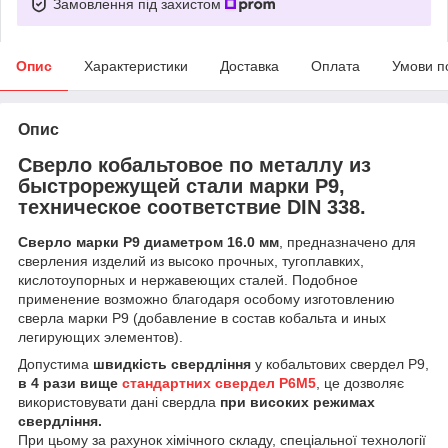
Замовлення під захистом
Опис
Характеристики
Доставка
Оплата
Умови п
Опис
Сверло кобальтовое по металлу из
быстрорежущей стали марки Р9,
техническое соответствие DIN 338.
Сверло марки Р9 диаметром 16.0 мм
, предназначено для
сверления изделий из высоко прочных, тугоплавких,
кислотоупорных и нержавеющих сталей. Подобное
применение возможно благодаря особому изготовлению
сверла марки Р9 (добавление в состав кобальта и иных
легирующих элементов).
Допустима
швидкість свердління
у кобальтових свердел Р9,
в 4 рази вище
стандартних свердел Р6М5
, це дозволяє
використовувати дані свердла
при високих режимах
свердління.
При цьому за рахунок хімічного складу, спеціальної технології