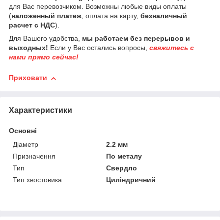
для Вас перевозчиком. Возможны любые виды оплаты
(
наложенный платеж
, оплата на карту,
безналичный
расчет с НДС
).
Для Вашего удобства,
мы работаем без перерывов и
выходных!
Если у Вас остались вопросы,
свяжитесь с
нами прямо сейчас!
Приховати
Характеристики
Основні
Діаметр
2.2 мм
Призначення
По металу
Тип
Свердло
Тип хвостовика
Циліндричний