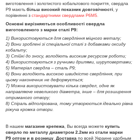
виготовлення і золотистого кобальтового покриття, свердла
Р9 мають
більш високий показник довговічності
, у
порівнянні з
стандартними свердлами Р6М5.
Основні вирізняються особливості свердла
виготовленого з марки сталі Р9:
1) Використовуються для свердління міцного металу;
2) Вони зроблені зі спеціальної сталі з добавками оксиду
кобальту;
3) Стійкі до зносу, володіють високим ресурсом роботи;
4) Використовуються з ручними дрилями, шуруповертами;
5) Матеріал свердла – сталь Р9;
6) Вони володіють високою швидкістю свердління, при
цьому наконечник не деформується;
7) Можна використовувати кілька свердел, одне як
направляюче невеликого діаметра, інше – для розширення
отриманого отвору;
8) Спіраль відполірована, тому утворюється ідеально рівна
ріжуча кромка отвори.
В нашем
магазине крепежа
, Вы всегда можете
купить
сверло по металлу диаметром 2.2мм из стали марки
Р9
оптом и в розницу
.
Доставка
по всей Украине удобным