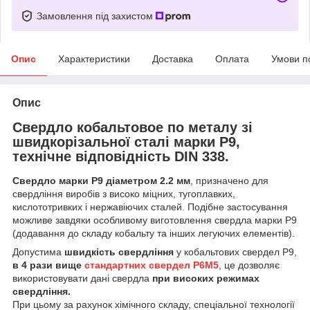
Замовлення під захистом
Опис
Характеристики
Доставка
Оплата
Умови п
Опис
Свердло кобальтовое по металу зі
швидкорізальної сталі марки Р9,
технічне відповідність DIN 338.
Свердло марки Р9 діаметром 2.2 мм
, призначено для
свердління виробів з високо міцних, тугоплавких,
кислототривких і нержавіючих сталей. Подібне застосування
можливе завдяки особливому виготовлення свердла марки Р9
(додавання до складу кобальту та інших легуючих елементів).
Допустима
швидкість свердління
у кобальтових свердел Р9,
в 4 рази вище
стандартних свердел Р6М5
, це дозволяє
використовувати дані свердла
при високих режимах
свердління.
При цьому за рахунок хімічного складу, спеціальної технології