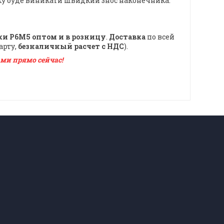
ку буде виникати швидкий знос наконечника.
ки Р6М5
оптом и в розницу
.
Доставка
по всей
карту,
безналичный расчет с НДС
).
ами прямо сейчас!