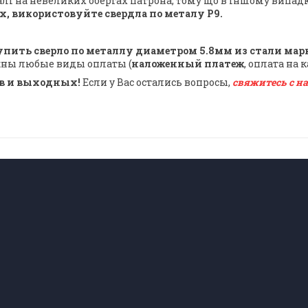
і на невеликих обертах патрона, тому що в іншому випад
, використовуйте свердла по металу Р9.
упить сверло по металлу диаметром 5.8мм из стали мар
жны любые виды оплаты (
наложенный платеж
, оплата на 
ов и выходных!
Если у Вас остались вопросы,
свяжитесь с н