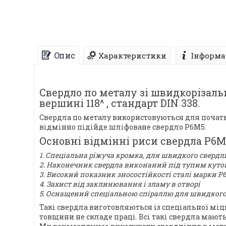
Опис
Характеристики
Інформа
Свердло по металу зі швидкорізаль
вершині 118^ , стандарт DIN 338.
Свердла по металу використовуються для початко
відмінно підійде шліфоване свердло Р6М5.
Основні відмінні риси свердла Р6М
1. Спеціальна ріжуча кромка, для швидкого свердл
2. Наконечник свердла виконаний під тупим куто
3. Високий показник зносостійкості сталі марки Р
4. Захист від заклинювання і зламу в отворі
5. Оснащений спеціальною спіраллю для швидкого 
Такі свердла виготовляються із спеціальної міц
товщини не складе праці. Всі такі свердла мают