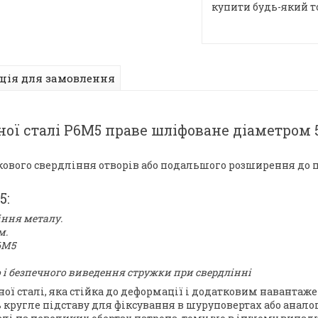
купити будь-який т
ція для замовлення
ної сталі Р6М5 праве шліфоване діаметром 5
вого свердління отворів або подальшого розширення до по
5:
іння металу.
м.
6М5
і безпечного виведення стружки при свердлінні
ної сталі, яка стійка до деформації і додатковим наванта
ь кругле підставу для фіксування в шуруповертах або анало