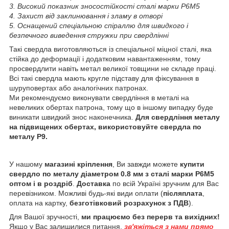
3. Високий показник зносостійкості сталі марки Р6М5
4. Захист від заклинювання і зламу в отворі
5. Оснащений спеціальною спіраллю для швидкого і
безпечного виведення стружки при свердлінні
Такі свердла виготовляються із спеціальної міцної сталі, яка
стійка до деформації і додатковим навантаженням, тому
просвердлити навіть метал великої товщини не складе праці.
Всі такі свердла мають кругле підставу для фіксування в
шуруповертах або аналогічних патронах.
Ми рекомендуємо виконувати свердління в металі на
невеликих обертах патрона, тому що в іншому випадку буде
виникати швидкий знос наконечника.
Для свердління металу
на підвищених обертах, використовуйте свердла по
металу Р9.
У нашому
магазині кріплення
, Ви завжди можете
купити
свердло по металу діаметром 0.8 мм з сталі марки Р6М5
оптом і в роздріб
.
Доставка
по всій Україні зручним для Вас
перевізником. Можливі будь-які види оплати (
післяплата
,
оплата на картку,
безготівковий розрахунок з ПДВ
).
Для Вашої зручності,
ми працюємо без перерв та вихідних!
Якщо у Вас залишилися питання,
зв'яжіться з нами прямо