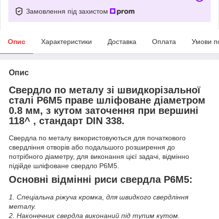
Замовлення під захистом
Опис
Характеристики
Доставка
Оплата
Умови п
Опис
Свердло по металу зі швидкорізальної
сталі Р6М5 праве шліфоване діаметром
0.8 мм, з кутом заточення при вершині
118^ , стандарт DIN 338.
Свердла по металу використовуються для початкового
свердління отворів або подальшого розширення до
потрібного діаметру, для виконання цієї задачі, відмінно
підійде шліфоване свердло Р6М5.
Основні відмінні риси свердла Р6М5:
1. Спеціальна ріжуча кромка, для швидкого свердління
металу.
2. Наконечник свердла виконаний під тупим кутом.