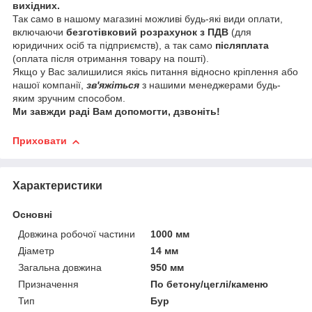
вихідних.
Так само в нашому магазині можливі будь-які види оплати,
включаючи
безготівковий розрахунок з ПДВ
(для
юридичних осіб та підприємств), а так само
післяплата
(оплата після отримання товару на пошті).
Якщо у Вас залишилися якісь питання відносно кріплення або
нашої компанії,
зв'яжіться
з нашими менеджерами будь-
яким зручним способом.
Ми завжди раді Вам допомогти, дзвоніть!
Приховати
Характеристики
Основні
Довжина робочої частини
1000 мм
Діаметр
14 мм
Загальна довжина
950 мм
Призначення
По бетону/цеглі/каменю
Тип
Бур