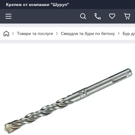
Крепеж от компании "Шуруп"
Товари та послуги
Свердла та бури по бетону
Бур д