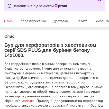
Замовлення під захистом
Опис
Характеристики
Доставка
Оплата
Умови п
Опис
Бур для перфораторів з хвостовиком
серії SDS PLUS для буріння бетону
14х1000.
Без свердління отворів в різних поверхнях неможливі
будівництво та ремонт. І якщо для виконання отвори в
конструкції з деревних матеріалів, цегли та гіпсокартону
цілком підійде звичайна електрична дриль, то впоратися з
бетонною конструкцією в змозі тільки перфоратор.
Особливість цього обладнання полягає в тому, що воно може
не тільки свердлити оброблювану поверхню, але і впливати
на неї ударну навантаження, тобто виконувати функцію
відбійного
молотка
. Природно, для установки на перфоратор
необхідно використовувати спеціальний інструмент – бур. Від