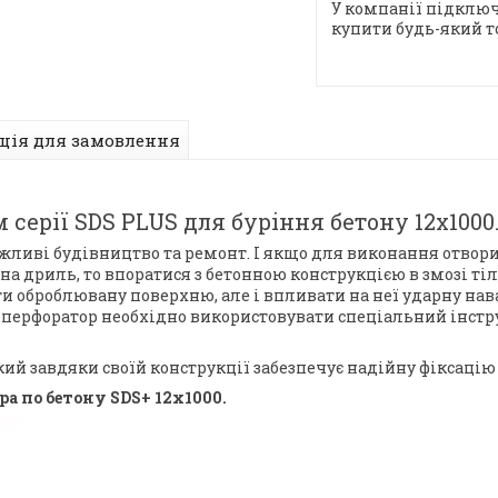
У компанії підключ
купити будь-який т
ція для замовлення
 серії SDS PLUS для буріння бетону 12х1000
жливі будівництво та ремонт. І якщо для виконання отвори 
а дриль, то впоратися з бетонною конструкцією в змозі ті
ти оброблювану поверхню, але і впливати на неї ударну на
а перфоратор необхідно використовувати спеціальний інстр
ий завдяки своїй конструкції забезпечує надійну фіксацію 
а по бетону SDS+ 12х1000.