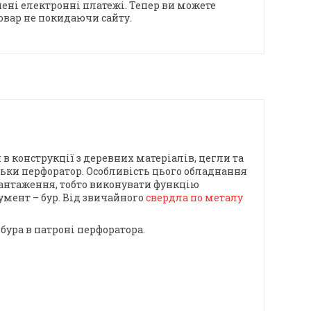
ені електронні платежі. Тепер ви можете
овар не покидаючи сайту.
.
в конструкції з деревних матеріалів, цегли та
льки перфоратор. Особливість цього обладнання
вантаження, тобто виконувати функцію
умент – бур. Від звичайного
свердла по металу
бура в патроні перфоратора.