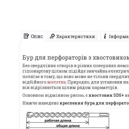
Опис
Характеристики
Інформа
Бур для перфораторів з хвостовиком
Без свердління отворів в різних поверхнях немо
гіпсокартону цілком підійде звичайна електричн
полягає в тому, що воно може не тільки свердли
відбійного
молотка
. Природно, для установки н
він відрізняється цілим рядом параметрів.
Основною відмінною рисою, є
хвостовик SDS+
як
Нижче наведено
креслення бура для перфоратор