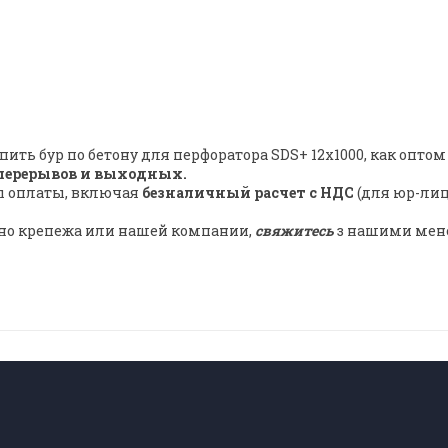
ть бур по бетону для перфоратора SDS+ 12х1000, как оптом 
 перерывов и выходных.
ы оплаты, включая
безналичный расчет с НДС
(для юр-лиц
льно крепежа или нашей компании,
свяжитесь
з нашими мене