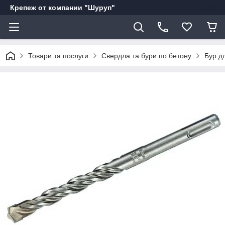
Крепеж от компании "Шуруп"
Товари та послуги
Свердла та бури по бетону
Бур д