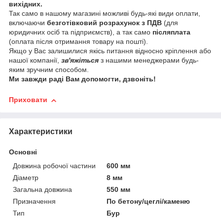
вихідних.
Так само в нашому магазині можливі будь-які види оплати,
включаючи
безготівковий розрахунок з ПДВ
(для
юридичних осіб та підприємств), а так само
післяплата
(оплата після отримання товару на пошті).
Якщо у Вас залишилися якісь питання відносно кріплення або
нашої компанії,
зв'яжіться
з нашими менеджерами будь-
яким зручним способом.
Ми завжди раді Вам допомогти, дзвоніть!
Приховати
Характеристики
Основні
Довжина робочої частини
600 мм
Діаметр
8 мм
Загальна довжина
550 мм
Призначення
По бетону/цеглі/каменю
Тип
Бур