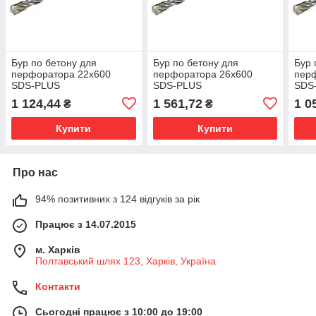
Бур по бетону для
Бур по бетону для
Бур 
перфоратора 22х600
перфоратора 26х600
пер
SDS-PLUS
SDS-PLUS
SDS
1 124,44
1 561,72
1 0
₴
₴
Купити
Купити
Про нас
94% позитивних з 124 відгуків за рік
Працює з 14.07.2015
м. Харків
Полтавський шлях 123, Харків, Україна
Контакти
Сьогодні працює з 10:00 до 19:00