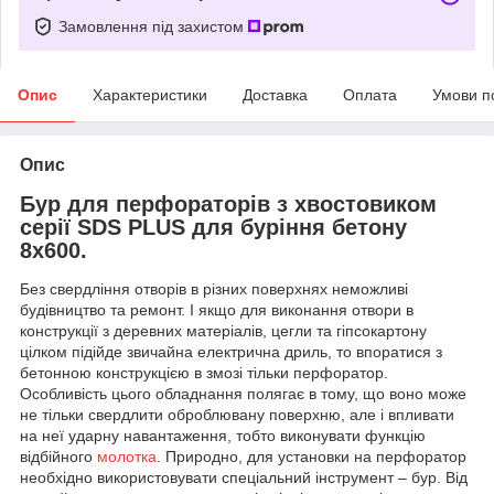
Замовлення під захистом
Опис
Характеристики
Доставка
Оплата
Умови п
Опис
Бур для перфораторів з хвостовиком
серії SDS PLUS для буріння бетону
8х600.
Без свердління отворів в різних поверхнях неможливі
будівництво та ремонт. І якщо для виконання отвори в
конструкції з деревних матеріалів, цегли та гіпсокартону
цілком підійде звичайна електрична дриль, то впоратися з
бетонною конструкцією в змозі тільки перфоратор.
Особливість цього обладнання полягає в тому, що воно може
не тільки свердлити оброблювану поверхню, але і впливати
на неї ударну навантаження, тобто виконувати функцію
відбійного
молотка
. Природно, для установки на перфоратор
необхідно використовувати спеціальний інструмент – бур. Від