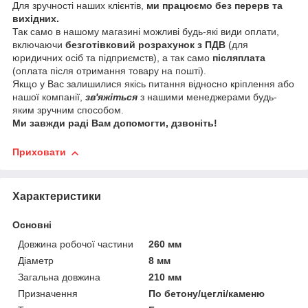
Для зручності наших клієнтів,
ми працюємо без перерв та
вихідних.
Так само в нашому магазині можливі будь-які види оплати,
включаючи
безготівковий розрахунок з ПДВ
(для
юридичних осіб та підприємств), а так само
післяплата
(оплата після отримання товару на пошті).
Якщо у Вас залишилися якісь питання відносно кріплення або
нашої компанії,
зв'яжіться
з нашими менеджерами будь-
яким зручним способом.
Ми завжди раді Вам допомогти, дзвоніть!
Приховати
Характеристики
Основні
Довжина робочої частини
260 мм
Діаметр
8 мм
Загальна довжина
210 мм
Призначення
По бетону/цеглі/каменю