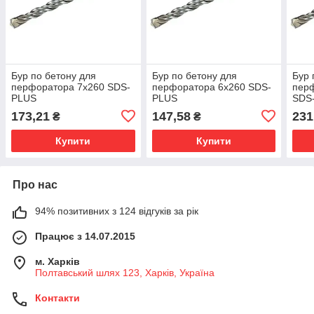
Бур по бетону для
Бур по бетону для
Бур 
перфоратора 7х260 SDS-
перфоратора 6х260 SDS-
пер
PLUS
PLUS
SDS
173,21
147,58
231
₴
₴
Купити
Купити
Про нас
94% позитивних з 124 відгуків за рік
Працює з 14.07.2015
м. Харків
Полтавський шлях 123, Харків, Україна
Контакти