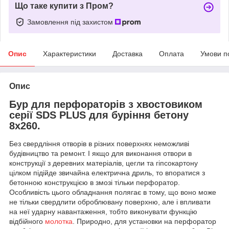
Що таке купити з Пром?
Замовлення під захистом
Опис
Характеристики
Доставка
Оплата
Умови п
Опис
Бур для перфораторів з хвостовиком
серії SDS PLUS для буріння бетону
8х260.
Без свердління отворів в різних поверхнях неможливі
будівництво та ремонт. І якщо для виконання отвори в
конструкції з деревних матеріалів, цегли та гіпсокартону
цілком підійде звичайна електрична дриль, то впоратися з
бетонною конструкцією в змозі тільки перфоратор.
Особливість цього обладнання полягає в тому, що воно може
не тільки свердлити оброблювану поверхню, але і впливати
на неї ударну навантаження, тобто виконувати функцію
відбійного
молотка
. Природно, для установки на перфоратор