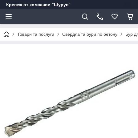
Крепеж от компании "Шуруп"
Товари та послуги
Свердла та бури по бетону
Бур д