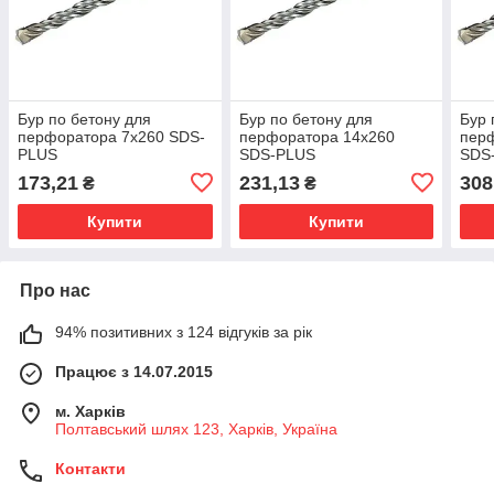
Бур по бетону для
Бур по бетону для
Бур 
перфоратора 7х260 SDS-
перфоратора 14х260
пер
PLUS
SDS-PLUS
SDS
173,21
231,13
308
₴
₴
Купити
Купити
Про нас
94% позитивних з 124 відгуків за рік
Працює з 14.07.2015
м. Харків
Полтавський шлях 123, Харків, Україна
Контакти