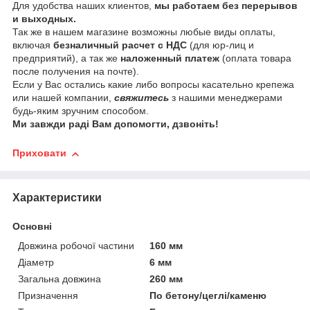
Для удобства наших клиентов,
мы работаем без перерывов
и выходных.
Так же в нашем магазине возможны любые виды оплаты,
включая
безналичный расчет с НДС
(для юр-лиц и
предприятий), а так же
наложенный платеж
(оплата товара
после получения на почте).
Если у Вас остались какие либо вопросы касательно крепежа
или нашей компании,
свяжитесь
з нашими менеджерами
будь-яким зручним способом.
Ми завжди раді Вам допомогти, дзвоніть!
Приховати
Характеристики
Основні
Довжина робочої частини
160 мм
Діаметр
6 мм
Загальна довжина
260 мм
Призначення
По бетону/цеглі/каменю