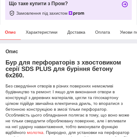
Що таке купити з Пром?
Замовлення під захистом
Опис
Характеристики
Доставка
Оплата
Умови п
Опис
Бур для перфораторів з хвостовиком
серії SDS PLUS для буріння бетону
6х260.
Без свердління отворів в різних поверхнях неможливі
будівництво та ремонт. І якщо для виконання отвори в
конструкції з деревних матеріалів, цегли та гіпсокартону
цілком підійде звичайна електрична дриль, то впоратися з
бетонною конструкцією в змозі тільки перфоратор.
Особливість цього обладнання полягає в тому, що воно може
не тільки свердлити оброблювану поверхню, але і впливати
на неї ударну навантаження, тобто виконувати функцію
відбійного
молотка
. Природно, для установки на перфоратор