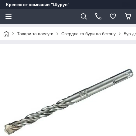
Крепеж от компании "Шуруп"
Товари та послуги
Свердла та бури по бетону
Бур д