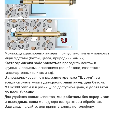
Монтаж двухраспорных анкерів, припустимо тільки у повнотілі
міцні підстави (бетон, цегла, природний камінь).
Каттегорически забороняється
проводить монтаж в
хрупких и пористых основаниях (пенобетоне, известняке,
гипсокартонных плитах и т.д).
В специализированном
магазине крепежа "Шуруп"
, вы
всегда сможете купить
двухраспорный анкер для бетона
М16х380
оптом и в розницу по доступной цене,
с доставкой
по всей Украине
.
Для удобства наших клиентов,
мы работаем без перерывов
и выходных
, наши менеджера всегда готовы обработать
Ваш заказ на сайте, или принять заявку по телефону.