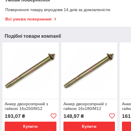
Повернення товару впродовж 14 днів за домовленістю
Всі умови повернення
Подібні товари компанії
Анкер двохрозпірний з
Анкер двохрозпірний з
Анке
гайкою 16х250/М12
гайкою 16х180/М12
гайк
193,07
148,97
161
₴
₴
Купити
Купити