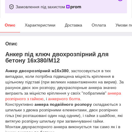
Замовлення під захистом
Опис
Характеристики
Доставка
Оплата
Умови п
Опис
Анкер під ключ двохрозпірний для
бетону 16х380/М12
Анкер двохрозпірний м16х380
, застосовується в тих
випадках, коли потрібна підвищена міцність кріплення в
щільному підставі (при великих навантаженнях на вирив). За
рахунок двох зон розпору, двухраспорные анкера значно
виграють за міцністю кріплення у своїх "побратимів"
анкера
розпірного з гайкою
, і
анкерного болта
.
Конструктивно
анкера подвійного розпору
складаються з
шпильки з двома розпірними елементами, двох розпірних
гільз (які розташовані один над одним), і гайки з шайбою, які
витягую розпірну шпильку при загвинчуванні гайки.
Монтаж двухраспорного анкера виконується так само як і в