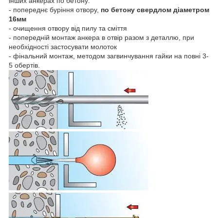
інших анкерах по бетону:
- попереднє буріння отвору,
по бетону свердлом діаметром
16мм
- очищення отвору від пилу та сміття
- попередній монтаж анкера в отвір разом з деталлю, при
необхідності застосувати молоток
- фінальний монтаж, методом загвинчування гайки на повні 3-
5 обертів.