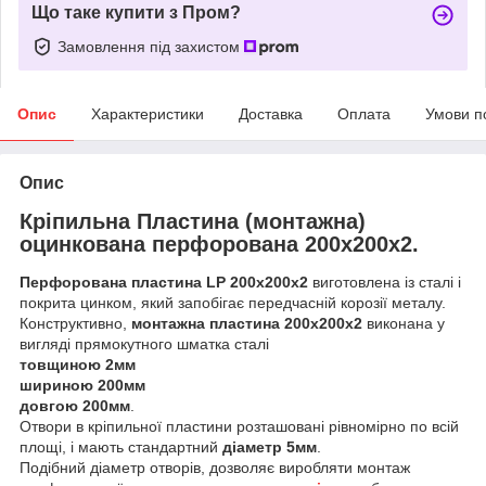
Що таке купити з Пром?
Замовлення під захистом
Опис
Характеристики
Доставка
Оплата
Умови п
Опис
Кріпильна Пластина (монтажна)
оцинкована перфорована 200х200х2.
Перфорована пластина LP 200х200х2
виготовлена із сталі і
покрита цинком, який запобігає передчасній корозії металу.
Конструктивно,
монтажна пластина 200х200х2
виконана у
вигляді прямокутного шматка сталі
товщиною 2мм
шириною 200мм
довгою 200мм
.
Отвори в кріпильної пластини розташовані рівномірно по всій
площі, і мають стандартний
діаметр 5мм
.
Подібний діаметр отворів, дозволяє виробляти монтаж