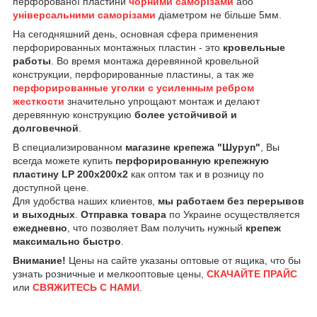
перфорованої пластини
чорними саморізами
або
універсальними саморізами
діаметром не більше 5мм.
На сегодняшний день, основная сфера применения
перфорированных монтажных пластин - это
кровельные
работы
. Во время монтажа деревянной кровельной
конструкции, перфорированные пластины, а так же
перфорированные уголки с усиленным ребром
жесткости
значительно упрощают монтаж и делают
деревянную конструкцию
более устойчивой и
долговечной
.
В специализированном
магазине крепежа "Шуруп"
, Вы
всегда можете купить
перфорированную крепежную
пластину LP 200х200х2
как оптом так и в розницу по
доступной цене.
Для удобства наших клиентов,
мы работаем без перерывов
и выходных
.
Отправка товара
по Украине осуществляется
ежедневно
, что позволяет Вам получить нужный
крепеж
максимально быстро
.
Внимание!
Цены на сайте указаны оптовые от ящика, что бы
узнать розничные и мелкооптовые цены,
СКАЧАЙТЕ ПРАЙС
или
СВЯЖИТЕСЬ С НАМИ
.