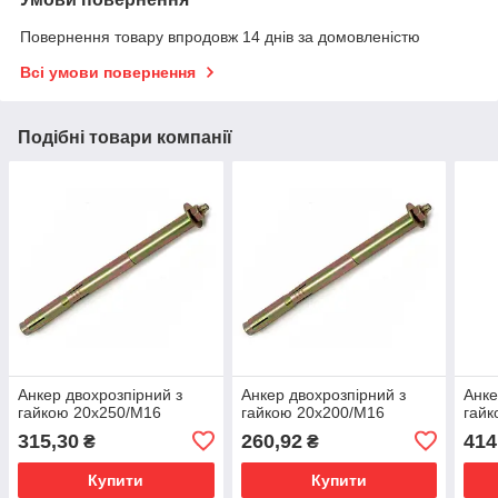
Повернення товару впродовж 14 днів за домовленістю
Всі умови повернення
Подібні товари компанії
Анкер двохрозпірний з
Анкер двохрозпірний з
Анке
гайкою 20х250/М16
гайкою 20х200/М16
гайк
315,30
260,92
414
₴
₴
Купити
Купити