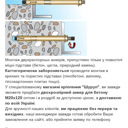
Монтаж двухраспорных анкерів, припустимо тільки у повнотілі
міцні підстави (бетон, цегла, природний камінь).
Каттегорически забороняється
проводити монтаж в
крихких та пористих підставах (пінобетоні, вапняку,
гіпсокартонних плитах тощо).
У спеціалізованому
магазині кріплення "Шуруп"
, ви завжди
зможете придбати
двохрозпірний анкер для бетону
М20х120
оптом і в роздріб за доступною ціною,
з доставкою
по всій Україні
.
Для зручності наших клієнтів,
ми працюємо без перерв та
вихідних
, наші менеджери завжди готові обробити Ваше
замовлення на сайті, або прийняти заявку по телефону.