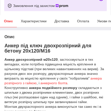
Замовлення під захистом
Опис
Характеристики
Доставка
Оплата
Умови п
Опис
Анкер під ключ двохрозпірний для
бетону 20х120/М16
Анкер двохрозпірний м20х120
, застосовується в тих
випадках, коли потрібна підвищена міцність кріплення в
щільному підставі (при великих навантаженнях на вирив). За
рахунок двох зон розпору, двухраспорные анкера значно
виграють за міцністю кріплення у своїх "побратимів"
анкера
розпірного з гайкою
, і
анкерного болта
.
Конструктивно
анкера подвійного розпору
складаються з
шпильки з двома розпірними елементами, двох розпірних
гільз (які розташовані один над одним), і гайки з шайбою, які
витягую розпірну шпильку при загвинчуванні гайки.
Монтаж двухраспорного анкера виконується так само як і в