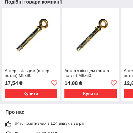
Подібні товари компанії
Анкер з кільцем (анкер-
Анкер з кільцем (анкер-
Анке
петля) М8х80
петля) М8х60
петл
17,54
14,08
12,
₴
₴
Купити
Купити
Про нас
94% позитивних з 124 відгуків за рік