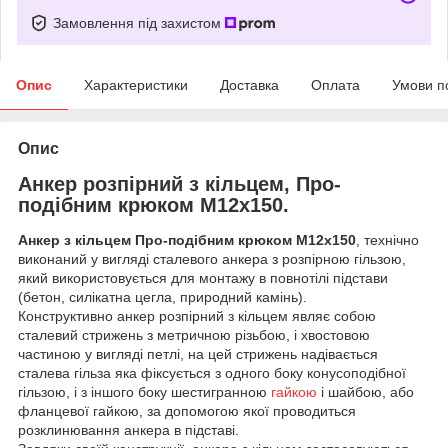
Замовлення під захистом
Опис
Характеристики
Доставка
Оплата
Умови п
Опис
Анкер розпірний з кільцем, Про-
подібним крюком М12х150.
Анкер з кільцем Про-подібним крюком М12х150
, технічно
виконаний у вигляді сталевого анкера з розпірною гільзою,
який використовується для монтажу в повнотілі підстави
(бетон, силікатна цегла, природний камінь).
Конструктивно анкер розпірний з кільцем являє собою
сталевий стрижень з метричною різьбою, і хвостовою
частиною у вигляді петлі, на цей стрижень надівається
сталева гільза яка фіксується з одного боку конусоподібної
гільзою, і з іншого боку шестигранною
гайкою
і шайбою, або
фланцевої гайкою, за допомогою якої проводиться
розклинювання анкера в підставі.