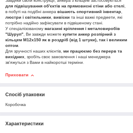
Завдяки своїй конструкції, анкера з кільцем застосовуються
для підвішування об'єктів на прямовисні стіни або стелі
,
в побуті на подібні анкера
вішають спортивний інвентар
,
люстри і світильники
,
вивіски
та інші важкі предмети, які
потрібно надійно зафіксувати в підвішеному стані.
У спеціалізованому
магазині кріплення і металовиробів
"Шуруп"
, Ви завжди можете
купити анкер розпірний з
кільцем М12х150 як в роздріб (від 1 штуки), так і великим
оптом
.
Для зручності наших клієнтів,
ми працюємо без перерв та
вихідних
, зробіть своє замовлення і наші менеджера
зв'яжуться з Вами в найкоротші терміни.
Приховати
Спосіб упаковки
Коробочка
Характеристики