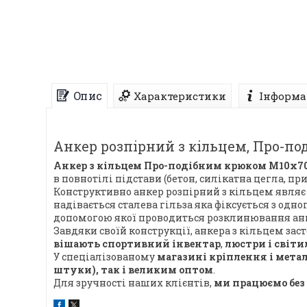
Опис
Характеристики
Інформа
Анкер розпірний з кільцем, Про-по
Анкер з кільцем Про-подібним крюком М10х7
в повнотілі підстави (бетон, силікатна цегла, п
Конструктивно анкер розпірний з кільцем являє 
надівається сталева гільза яка фіксується з одн
допомогою якої проводиться розклинювання анке
Завдяки своїй конструкції, анкера з кільцем за
вішають спортивний інвентар
,
люстри і світ
У спеціалізованому
магазині кріплення і мета
штуки), так і великим оптом
.
Для зручності наших клієнтів,
ми працюємо без