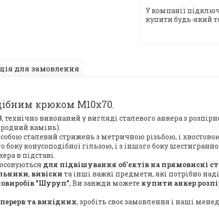
У компанії підключ
купити будь-який т
ція для замовлення
дібним крюком М10х70.
0
, технічно виконаний у вигляді сталевого анкера з розпі
риродний камінь).
собою сталевий стрижень з метричною різьбою, і хвостовою
ого боку конусоподібної гільзою, і з іншого боку шестигранн
ра в підставі.
стосовуються
для підвішування об'єктів на прямовисні сті
ильники
,
вивіски
та інші важкі предмети, які потрібно над
ловиробів "Шуруп"
, Ви завжди можете
купити анкер розпір
 перерв та вихідних
, зробіть своє замовлення і наші мене