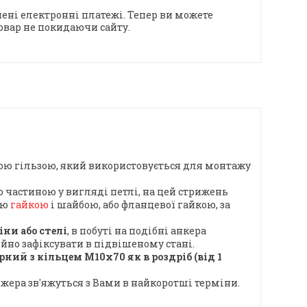
ені електронні платежі. Тепер ви можете
овар не покидаючи сайту.
рною гільзою, який використовується для монтажу
 частиною у вигляді петлі, на цей стрижень
ою
гайкою
і шайбою, або фланцевої гайкою, за
ни або стелі
, в побуті на подібні анкера
ійно зафіксувати в підвішеному стані.
ний з кільцем М10х70 як в роздріб (від 1
джера зв'яжуться з Вами в найкоротші терміни.