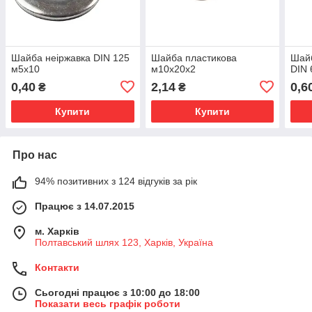
Шайба неіржавка DIN 125
Шайба пластикова
Шайб
м5х10
м10х20х2
DIN 
0,40
2,14
0,6
₴
₴
Купити
Купити
Про нас
94% позитивних з 124 відгуків за рік
Працює з 14.07.2015
м. Харків
Полтавський шлях 123, Харків, Україна
Контакти
Сьогодні працює з 10:00 до 18:00
Показати весь графік роботи