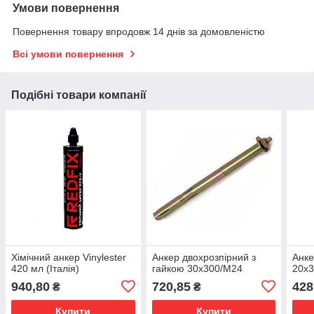
Умови повернення
Повернення товару впродовж 14 днів за домовленістю
Всі умови повернення
Подібні товари компанії
Хімічний анкер Vinylester
Анкер двохрозпірний з
Анке
420 мл (Італія)
гайкою 30х300/М24
20х
940,80
720,85
428
₴
₴
Купити
Купити