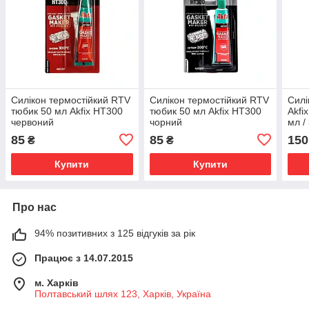
Силікон термостійкий RTV
Силікон термостійкий RTV
Силі
тюбик 50 мл Akfix HT300
тюбик 50 мл Akfix HT300
Akfi
червоний
чорний
мл /
85
85
150
₴
₴
Купити
Купити
Про нас
94% позитивних з 125 відгуків за рік
Працює з 14.07.2015
м. Харків
Полтавський шлях 123, Харків, Україна