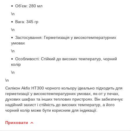
Об'єм: 280 мл
\n
Вага: 345 гр
\n
Застосування: Герметизація у високотемпературних
умовах
\n
Особливості: Стійкий до високих температур, чорний
колір
\n
\n
Силікон Akfix HT300 чорного кольору ідеально підходить для
герметизації у високотемпературних умовах, як-от у печах,
духових шафах та інших теплових пристроях. Він забезпечує
надійний захист і стійкість до високих температур, а його
чорний колір може бути корисним для індикації.
Приховати