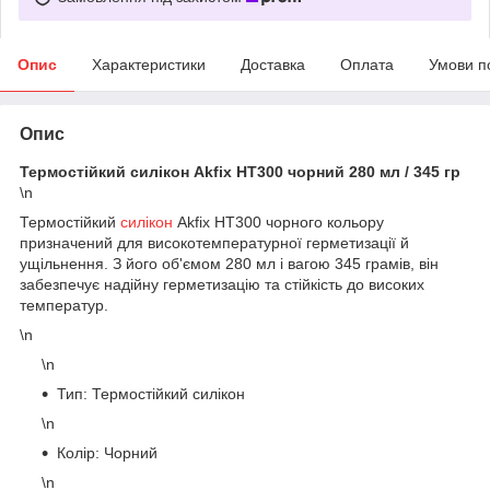
Опис
Характеристики
Доставка
Оплата
Умови п
Опис
Термостійкий силікон Akfix HT300 чорний 280 мл / 345 гр
\n
Термостійкий
силікон
Akfix HT300 чорного кольору
призначений для високотемпературної герметизації й
ущільнення. З його об'ємом 280 мл і вагою 345 грамів, він
забезпечує надійну герметизацію та стійкість до високих
температур.
\n
\n
Тип: Термостійкий силікон
\n
Колір: Чорний
\n