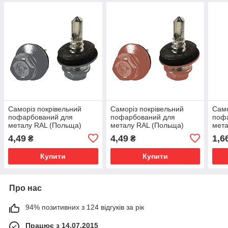
Саморіз покрівельний
Саморіз покрівельний
Само
пофарбований для
пофарбований для
поф
металу RAL (Польща)
металу RAL (Польща)
мета
5.5х25 (7024)
5.5х25 (8004)
(600
4,49
4,49
1,6
₴
₴
Купити
Купити
Про нас
94% позитивних з 124 відгуків за рік
Працює з 14.07.2015