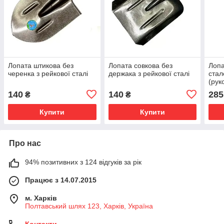
Лопата штикова без
Лопата совкова без
Лопа
черенка з рейкової сталі
держака з рейкової сталі
ста
(рук
рейк
140
140
285
₴
₴
Купити
Купити
Про нас
94% позитивних з 124 відгуків за рік
Працює з 14.07.2015
м. Харків
Полтавський шлях 123, Харків, Україна
Контакти