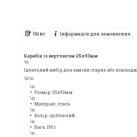
Опис
Інформація для замовлення
Карабін із вертлюгом 25х93мм
\n
Ідеальний вибір для заміни старих або пошкодж
\n\n
\n
Розмір: 25х93мм
\n
Матеріал: сталь
\n
Колір: сріблястий
\n
Вага: 150 г
\n