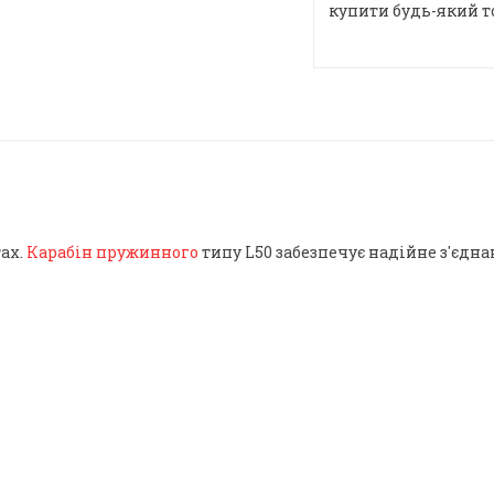
купити будь-який т
ах.
Карабін пружинного
типу L50 забезпечує надійне з'єдна