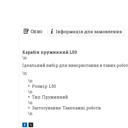
Опис
Інформація для замовлення
Карабін пружинний L50
\n
Ідеальний вибір для використання в таких робот
\n
\n
Розмір: L50
\n
Тип: Пружинний
\n
Застосування: Такелажні роботи
\n