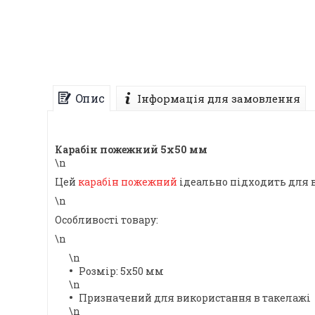
Опис
Інформація для замовлення
Карабін пожежний 5х50 мм
\n
Цей
карабін пожежний
ідеально підходить для в
\n
Особливості товару:
\n
\n
Розмір: 5х50 мм
\n
Призначений для використання в такелажі
\n