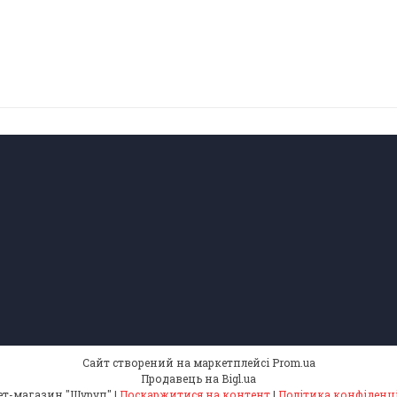
Сайт створений на маркетплейсі
Prom.ua
Продавець на Bigl.ua
Інтернет-магазин "Шуруп" |
Поскаржитися на контент
|
Політика конфіденц