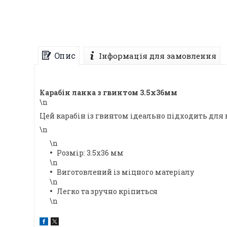
Опис
Інформація для замовлення
Карабін ланка з гвинтом 3.5х36мм
\n
Цей карабін із гвинтом ідеально підходить для 
\n
\n
Розмір: 3.5х36 мм
\n
Виготовлений із міцного матеріалу
\n
Легко та зручно кріпиться
\n