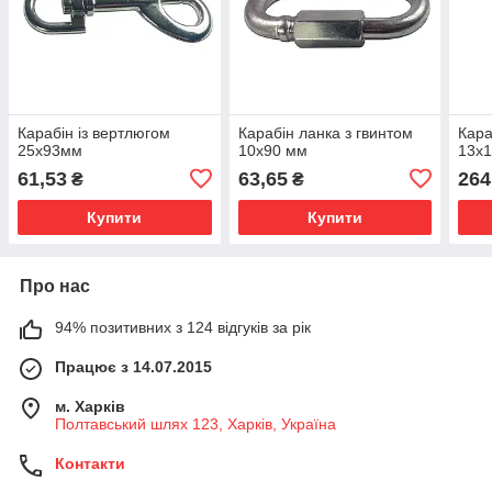
Карабін із вертлюгом
Карабін ланка з гвинтом
Кара
25х93мм
10х90 мм
13х
61,53
63,65
264
₴
₴
Купити
Купити
Про нас
94% позитивних з 124 відгуків за рік
Працює з 14.07.2015
м. Харків
Полтавський шлях 123, Харків, Україна
Контакти