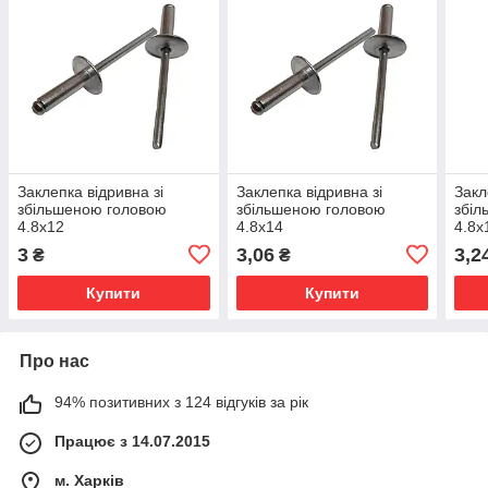
Заклепка відривна зі
Заклепка відривна зі
Закл
збільшеною головою
збільшеною головою
збіл
4.8х12
4.8х14
4.8х
3
3,06
3,2
₴
₴
Купити
Купити
Про нас
94% позитивних з 124 відгуків за рік
Працює з 14.07.2015
м. Харків