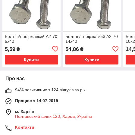
Болт ш/г неіржавкий A2-70
Болт ш/г неіржавкий A2-70
Болт
5х40
14х40
10х
5,59
54,86
14,
₴
₴
Купити
Купити
Про нас
94% позитивних з 124 відгуків за рік
Працює з 14.07.2015
м. Харків
Полтавський шлях 123, Харків, Україна
Контакти