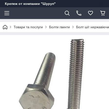
Крепеж от компании "Шуруп"
Товари та послуги
Болти гвинти
Болт ш/г нержавіюч