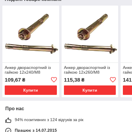
Анкер двораспортний із
Анкер двораспортний із
Анке
гайкою 12х240/М8
гайкою 12х260/М8
гайк
109,67
115,38
141
₴
₴
Купити
Купити
Про нас
94% позитивних з 124 відгуків за рік
Працює з 14.07.2015