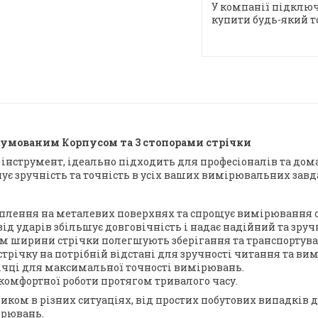
У компанії підключ
купити будь-який т
гумованим Корпусом та 3 стопорами стрічки
 інструмент, ідеально підходить для професіоналів та до
ує зручність та точність в усіх ваших вимірювальних завд
іплення на металевих поверхнях та спрощує вимірювання 
ід ударів збільшує довговічність і надає надійний та зруч
м ширини стрічки полегшують зберігання та транспортуван
трічку на потрібній відстані для зручності читання та ви
річці для максимальної точності вимірювань.
комфортної роботи протягом тривалого часу.
ком в різних ситуаціях, від простих побутових випадків д
ірювань.