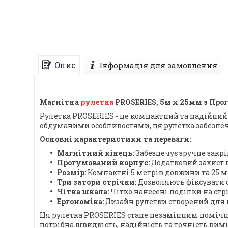
Опис
Інформація для замовлення
Магнітна
рулетка
PROSERIES, 5м х 25мм з Про
Рулетка PROSERIES - це компактний та надійний
обдуманими особливостями, ця рулетка забезпеч
Основні характеристики та переваги:
Магнітний кінець:
Забезпечує зручне закр
Прогумований корпус:
Додатковий захист в
Розмір:
Компактні 5 метрів довжини та 25 м
Три затори стрічки:
Дозволяють фіксувати с
Чітка шкала:
Чітко нанесені поділки на ст
Ергономіка:
Дизайн рулетки створений для 
Ця рулетка PROSERIES стане незамінним помічни
потрібна швидкість, надійність та точність вим