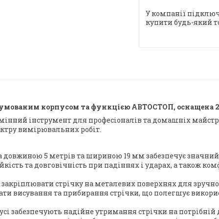
У компанії підключ
купити будь-який т
огумованим корпусом та функцією АВТОСТОП, оснащена 
мінний інструмент для професіоналів та домашніх майстрів.
ектру вимірювальних робіт.
довжиною 5 метрів та шириною 19 мм забезпечує значний р
йкість та довговічність при падіннях і ударах, а також ко
 закріплювати стрічку на металевих поверхнях для зручно
ти висування та прибирання стрічки, що полегшує викорис
усі забезпечують надійне утримання стрічки на потрібній 