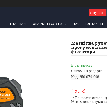
ГЛАВНАЯ
ТОВАРЫ И УСЛУГИ
О НАС
КОНТАКТЫ
Магнітна рулет
прогумованим 
фіксатори
В наявності
Оптом і в роздріб
Код:
250-070-008
159 ₴
Показати оптові 
Мінімальна сума за