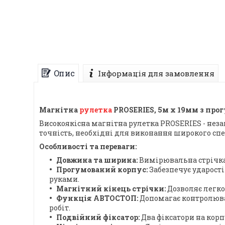
Опис
Інформація для замовлення
Магнітна
рулетка
PROSERIES, 5м x 19мм з пр
Високоякісна магнітна рулетка PROSERIES - неза
точність, необхідні для виконання широкого сп
Особливості та переваги:
Довжина та ширина:
Вимірювальна стрічка 
Прогумований корпус:
Забезпечує ударості
руками.
Магнітний кінець стрічки:
Дозволяє легко
Функція АВТОСТОП:
Допомагає контролюва
робіт.
Подвійний фіксатор:
Два фіксатори на корп