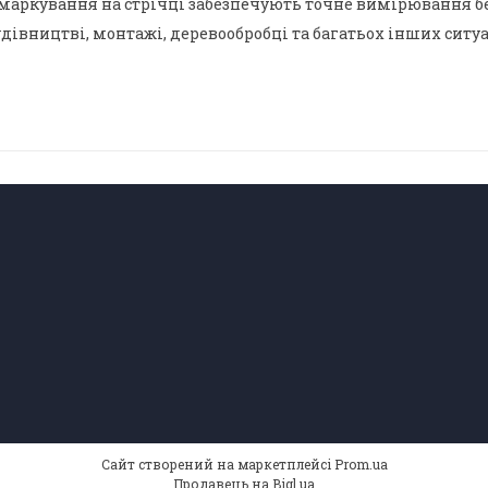
 маркування на стрічці забезпечують точне вимірювання б
дівництві, монтажі, деревообробці та багатьох інших ситуа
Сайт створений на маркетплейсі
Prom.ua
Продавець на Bigl.ua