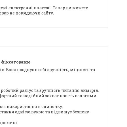
ені електронні платежі. Тепер ви можете
овар не покидаючи сайту.
2 фіксаторами
 Вона поєднує в собі зручність, міцність та
обочий радіус та зручність читання вимірів.
мфортний та надійний захват навіть вологими
сті використання в одиночку.
тання однією рукою та підвищує безпеку
довжині.