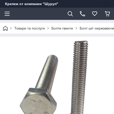
Крепеж от компании "Шуруп"
Товари та послуги
Болти гвинти
Болт ш/г нержавіюч