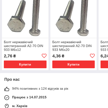
Болт нержавіючий
Болт нержавіючий
Болт
шестигранний А2-70 DIN
шестигранний А2-70 DIN
шест
933 М6х12
933 М6х20
933
2,76
4,36
6,2
₴
₴
Купити
Купити
Про нас
94% позитивних з 124 відгуків за рік
Працює з 14.07.2015
м. Харків