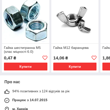
Гайка шестигранна М5
Гайка М12 баранцева
Гайк
(клас міцності 6.0)
0,47
14,06
1,8
₴
₴
Купити
Купити
Про нас
94% позитивних з 124 відгуків за рік
Працює з 14.07.2015
м. Харків