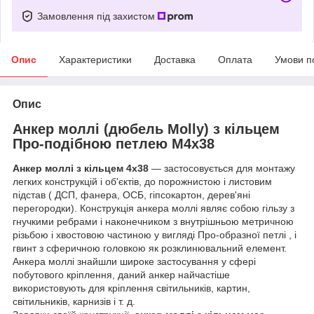
Замовлення під захистом
Опис
Характеристики
Доставка
Оплата
Умови п
Опис
Анкер моллі (дюбель Molly) з кільцем
Про-подібною петлею М4х38
Анкер моллі з кільцем 4х38
― застосовується для монтажу
легких конструкцій і об'єктів, до порожнистою і листовим
підстав ( ДСП, фанера, ОСБ, гіпсокартон, дерев'яні
перегородки). Конструкція анкера моллі являє собою гільзу з
гнучкими ребрами і наконечником з внутрішньою метричною
різьбою і хвостовою частиною у вигляді Про-образної петлі , і
гвинт з сферичною головкою як розклинювальний елемент.
Анкера моллі знайшли широке застосування у сфері
побутового кріплення, даний анкер найчастіше
використовують для кріплення світильників, картин,
світильників, карнизів і т. д.