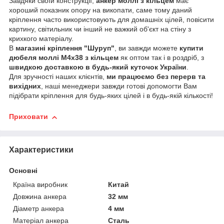
Завдяки своїй конструкції,
анкер моллі з кільцем
має
хороший показник опору на викопати, саме тому даний
кріплення часто використовують для домашніх цілей, повісити
картину, світильник чи інший не важкий об'єкт на стіну з
крихкого матеріалу.
В
магазині кріплення "Шуруп"
, ви завжди можете
купити
дюбеля моллі М4х38 з кільцем
як оптом так і в роздріб, з
швидкою доставкою в будь-який куточок України
.
Для зручності наших клієнтів,
ми працюємо без перерв та
вихідних
, наші менеджери завжди готові допомогти Вам
підібрати кріплення для будь-яких цілей і в будь-якій кількості!
Приховати
Характеристики
Основні
Країна виробник
Китай
Довжина анкера
32 мм
Діаметр анкера
4 мм
Матеріал анкера
Сталь