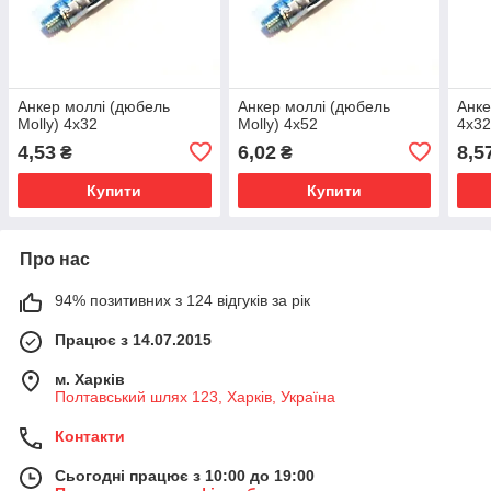
Анкер моллі (дюбель
Анкер моллі (дюбель
Анке
Molly) 4х32
Molly) 4х52
4х3
4,53
6,02
8,5
₴
₴
Купити
Купити
Про нас
94% позитивних з 124 відгуків за рік
Працює з 14.07.2015
м. Харків
Полтавський шлях 123, Харків, Україна
Контакти
Сьогодні працює з 10:00 до 19:00