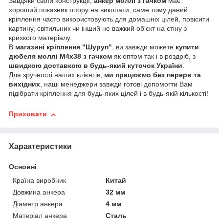
Завдяки своїй конструкції,
анкер моллі з гачком
має
хороший показник опору на викопати, саме тому даний
кріплення часто використовують для домашніх цілей, повісити
картину, світильник чи інший не важкий об'єкт на стіну з
крихкого матеріалу.
В
магазині кріплення "Шуруп"
, ви завжди можете
купити
дюбеля моллі М4х38 з гачком
як оптом так і в роздріб, з
швидкою доставкою в будь-який куточок України
.
Для зручності наших клієнтів,
ми працюємо без перерв та
вихідних
, наші менеджери завжди готові допомогти Вам
підібрати кріплення для будь-яких цілей і в будь-якій кількості!
Приховати
Характеристики
Основні
Країна виробник
Китай
Довжина анкера
32 мм
Діаметр анкера
4 мм
Матеріал анкера
Сталь