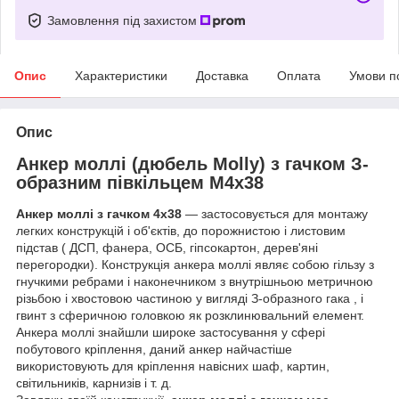
Замовлення під захистом
Опис
Характеристики
Доставка
Оплата
Умови п
Опис
Анкер моллі (дюбель Molly) з гачком З-
образним півкільцем М4х38
Анкер моллі з гачком 4х38
― застосовується для монтажу
легких конструкцій і об'єктів, до порожнистою і листовим
підстав ( ДСП, фанера, ОСБ, гіпсокартон, дерев'яні
перегородки). Конструкція анкера моллі являє собою гільзу з
гнучкими ребрами і наконечником з внутрішньою метричною
різьбою і хвостовою частиною у вигляді З-образного гака , і
гвинт з сферичною головкою як розклинювальний елемент.
Анкера моллі знайшли широке застосування у сфері
побутового кріплення, даний анкер найчастіше
використовують для кріплення навісних шаф, картин,
світильників, карнизів і т. д.