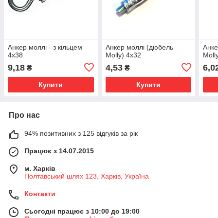
Анкер моллі - з кільцем
Анкер моллі (дюбель
Анке
4х38
Molly) 4х32
Moll
9,18
4,53
6,0
₴
₴
Купити
Купити
Про нас
94% позитивних з 125 відгуків за рік
Працює з 14.07.2015
м. Харків
Полтавський шлях 123, Харків, Україна
Контакти
Сьогодні працює з 10:00 до 19:00