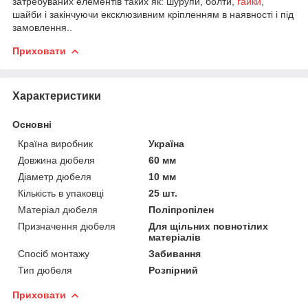
затребуваних елементів таких як: шурупи, болти,
гайки
,
шайби і закінчуючи ексклюзивним кріпленням в наявності і під
замовлення..
Приховати
Характеристики
Основні
Країна виробник
Україна
Довжина дюбеля
60 мм
Діаметр дюбеля
10 мм
Кількість в упаковці
25 шт.
Матеріал дюбеля
Поліпропілен
Призначення дюбеля
Для щільних повнотілих
матеріалів
Спосіб монтажу
Забивання
Тип дюбеля
Розпірний
Приховати