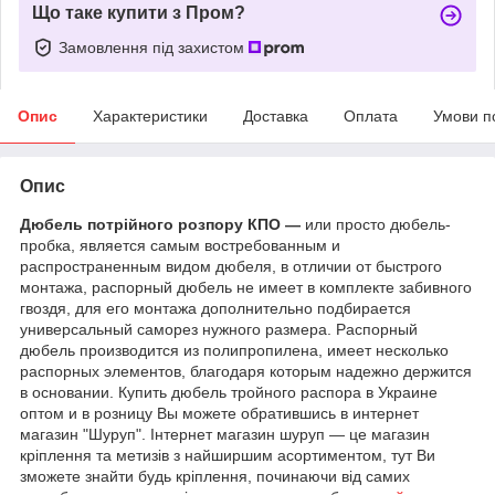
Що таке купити з Пром?
Замовлення під захистом
Опис
Характеристики
Доставка
Оплата
Умови п
Опис
Дюбель потрійного розпору КПО ―
или просто дюбель-
пробка, является самым востребованным и
распространенным видом дюбеля, в отличии от быстрого
монтажа, распорный дюбель не имеет в комплекте забивного
гвоздя, для его монтажа дополнительно подбирается
универсальный саморез нужного размера. Распорный
дюбель производится из полипропилена, имеет несколько
распорных элементов, благодаря которым надежно держится
в основании. Купить дюбель тройного распора в Украине
оптом и в розницу Вы можете обратившись в интернет
магазин "Шуруп". Інтернет магазин шуруп ― це магазин
кріплення та метизів з найширшим асортиментом, тут Ви
зможете знайти будь кріплення, починаючи від самих