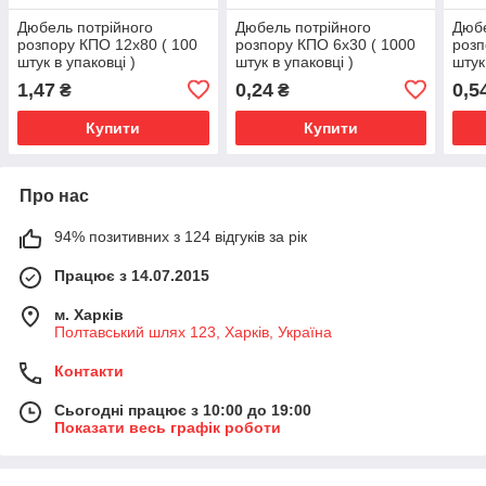
Дюбель потрійного
Дюбель потрійного
Дюбе
розпору КПО 12х80 ( 100
розпору КПО 6х30 ( 1000
розп
штук в упаковці )
штук в упаковці )
штук
1,47
0,24
0,5
₴
₴
Купити
Купити
Про нас
94% позитивних з 124 відгуків за рік
Працює з 14.07.2015
м. Харків
Полтавський шлях 123, Харків, Україна
Контакти
Сьогодні працює з 10:00 до 19:00
Показати весь графік роботи