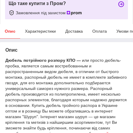
Що таке купити з Пром?
Замовлення під захистом
Опис
Характеристики
Доставка
Оплата
Умови п
Опис
Дюбель потрійного розпору КПО ―
или просто дюбель-
пробка, является самым востребованным и
распространенным видом дюбеля, в отличии от быстрого
монтажа, распорный дюбель не имеет в комплекте забивного
гвоздя, для его монтажа дополнительно подбирается
универсальный саморез нужного размера. Распорный
дюбель производится из полипропилена, имеет несколько
распорных элементов, благодаря которым надежно держится
в основании. Купить дюбель тройного распора в Украине
оптом и в розницу Вы можете обратившись в интернет
магазин "Шуруп". Інтернет магазин шуруп ― це магазин
кріплення та метизів з найширшим асортиментом, тут Ви
зможете знайти будь кріплення, починаючи від самих