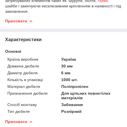
затребуваних елементів таких як: шурупи, болти,
гайки
,
шайби і закінчуючи ексклюзивним кріпленням в наявності і під
замовлення..
Приховати
Характеристики
Основні
Країна виробник
Україна
Довжина дюбеля
30 мм
Діаметр дюбеля
6 мм
Кількість в упаковці
1000 шт.
Матеріал дюбеля
Поліпропілен
Призначення дюбеля
Для щільних повнотілих
матеріалів
Спосіб монтажу
Забивання
Тип дюбеля
Розпірний
Приховати