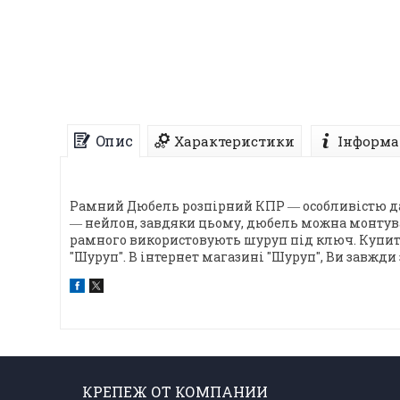
Опис
Характеристики
Інформа
Рамний Дюбель розпірний КПР ― особливістю да
― нейлон, завдяки цьому, дюбель можна монтув
рамного використовують шуруп під ключ. Купит
"Шуруп". В інтернет магазині "Шуруп", Ви завжд
КРЕПЕЖ ОТ КОМПАНИИ