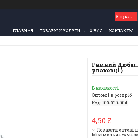
ГЛАВНАЯ
ТОВАРЫ И УСЛУГИ
О НАС
КОНТАКТЫ
Рамний Дюбель 
упаковці )
В наявності
Оптом і в роздріб
Код:
100-030-004
4,50 ₴
Показати оптові 
Мінімальна сума за