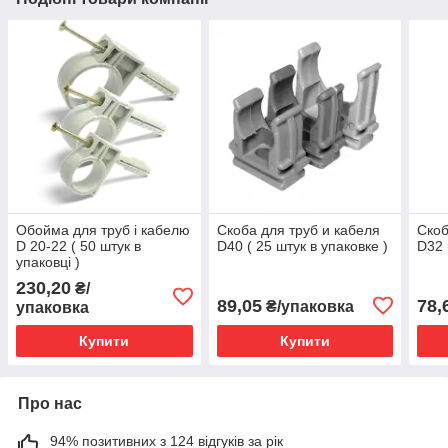
Обойма для труб і кабелю
Скоба для труб и кабеля
Скоб
D 20-22 ( 50 штук в
D40 ( 25 штук в упаковке )
D32 
упаковці )
230,20
₴/
89,05
78,
₴/упаковка
упаковка
Купити
Купити
Про нас
94% позитивних з 124 відгуків за рік