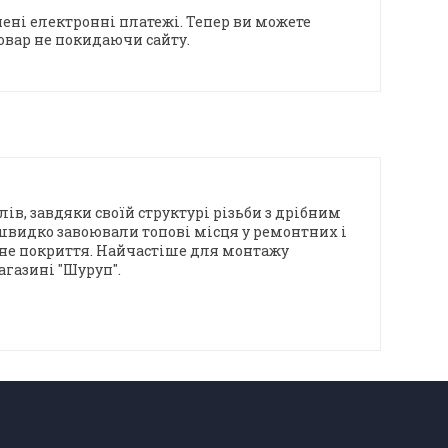
ені електронні платежі. Тепер ви можете
овар не покидаючи сайту.
ів, завдяки своїй структурі різьби з дрібним
швидко завоювали топові місця у ремонтних і
атне покриття. Найчастіше для монтажу
агазині "Шуруп".