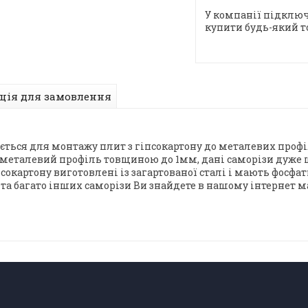
У компанії підключ
купити будь-який т
ція для замовлення
ється для монтажу плит з гіпсокартону до металевих профіл
в металевий профіль товщиною до 1мм, дані саморізи дуже 
сокартону виготовлені із загартованої сталі і мають фосф
 та багато інших саморізи Ви знайдете в нашому інтернет м