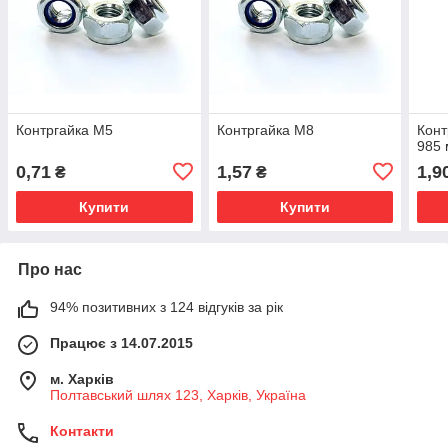
Контргайка М5
Контргайка М8
Конт
985 
0,71
1,57
1,9
₴
₴
Купити
Купити
Про нас
94% позитивних з 124 відгуків за рік
Працює з 14.07.2015
м. Харків
Полтавський шлях 123, Харків, Україна
Контакти