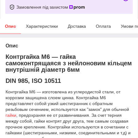
Замовлення під захистом
Опис
Характеристики
Доставка
Оплата
Умови п
Опис
Контргайка М6 ― гайка
самоконтрящаяся з нейлоновим кільцем
внутрішній діаметр 6мм
DIN 985, ISO 10511
Контргайка М6 ― изготовлена из углеродистой стали, от
коррозии защищена слоем цинка. Контргайка М6
представляет собой узкий шестигранник с обратным
резьбовым сечением, используется как "замок" для обычной
гайки
, предохраняя ее от развинчивания. За счет терния
между собой, гайки контрят друг друга, тем самым создавая
прочное крепление. Контргайки используются в сочетании с
гайками (шестигранными, низкими, соединительными и т.д) и