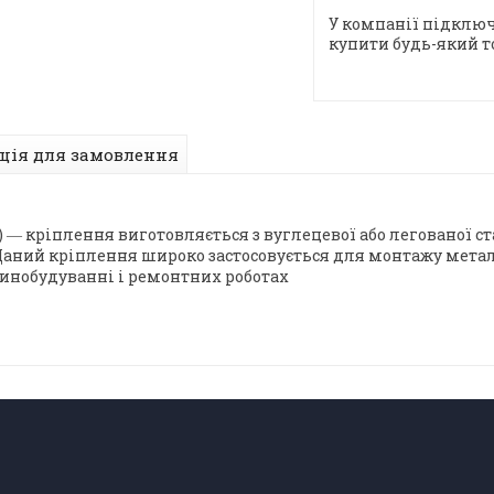
У компанії підключ
купити будь-який т
ція для замовлення
) ― кріплення виготовляється з вуглецевої або легованої с
Даний кріплення широко застосовується для монтажу мета
инобудуванні і ремонтних роботах