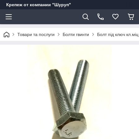
Крепеж от компании "Шуруп"
Товари та послуги
Болти гвинти
Болт під ключ кл.міц