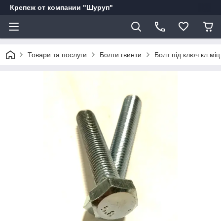
Крепеж от компании "Шуруп"
Товари та послуги
Болти гвинти
Болт під ключ кл.міц