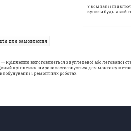
У компанії підключ
купити будь-який т
ція для замовлення
 ― кріплення виготовляється з вуглецевої або легованої с
Даний кріплення широко застосовується для монтажу мета
инобудуванні і ремонтних роботах