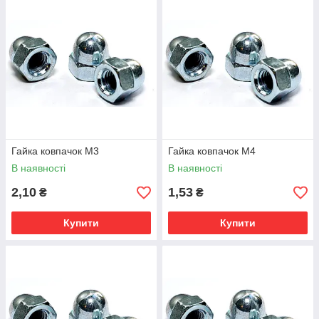
В интернет магазине
"Шуруп"
, вы всегда найдете
колпачковые гайки нужного размера, приобрести их можно
как оптом так и в розницу.
Для удобства наших клиентов,
магазин "Шуруп"
, работает
без перерыва и выходных.
Для компаний и юридических лиц, есть возможность
приобретения товара по безналичному расчету, с
учетом НДС.
Гайка ковпачок М3
Гайка ковпачок М4
В наявності
В наявності
2,10
1,53
₴
₴
Купити
Купити