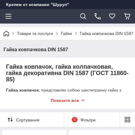
Крепеж от компании "Шуруп"
Товари та послуги
Гайки
Гайка ковпачкова DIN 1587
Гайка ковпачкова DIN 1587
Гайка ковпачок, гайка колпачковая,
гайка декоративна DIN 1587 (ГОСТ 11860-
85)
Гайка ковпачок
, представляє собою шестигранну гайку з
сферичною поверхнею (ковпачком). Гайка з ковпачком,
Показати все
застосовується для захисту торцевій частині метричної різьби
від пошкоджень і корозії. Так само гайка колпачковая
використовується як елемент декору. Так само як і будь-яка
інша гайка,
гайка колпачковая
має внутрішню метричну
Сортування
0
Фільтри
різьбу певного діаметру, і тому використовується в тандемі з
болтами, гвинтами, і метричними стрижнями.