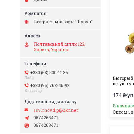
Інтернет-магазин "Шуруп"
Полтавський шлях 123,
Харків, Україна
+380 (63) 500-11-36
Лайф
Бытсрый м
штук в уп
+380 (96) 763-45-98
Київстар
174 ₴/у
В наявно
smirnov.d.p@ukr.net
Оптом і в
0674263471
0674263471