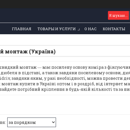
ГЛАВНАЯ
ТОВАРЫ И УСЛУГИ
О НАС
КОНТАКТЫ
 монтаж (Україна)
видкий монтаж ― має посилену основу коміра з фіксуючим
 дюбеля в підставі, а також завдяки посиленому основи, дюб
idriv, завдяки яким, у разі необхідності, можна провести
монтаж купити в Україні оптом і в роздріб, від інтернет м
найдете потрібний кріплення в будь-якій кількості та за 