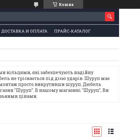
Кошик
ДОСТАВКА И ОПЛАТА
ПРАЙС-КАТАЛОГ
и кільцями, які забезпечують надійну
ель не тріскається під дією ударів. Шуруп має
 демонтаж просто викрутивши шуруп. Дюбель
агазин "Шуруп". В нашому магазині "Шуруп", Ви
низькими цінами.