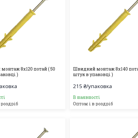
монтаж 8х120 потай ( 50
Швидкий монтаж 8х140 потай
аковці )
штук в упаковці )
паковка
215 ₴/упаковка
сті
В наявності
 роздріб
Оптом і в роздріб