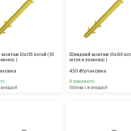
монтаж 10х135 потай ( 50
Швидкий монтаж 10х160 пота
аковці )
штук в упаковці )
паковка
450 ₴/упаковка
сті
В наявності
 роздріб
Оптом і в роздріб