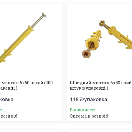
монтаж 6х60 потай ( 100
Швидкий монтаж 6х80 гриб (
аковці )
штук в упаковці )
аковка
118 ₴/упаковка
сті
В наявності
 роздріб
Оптом і в роздріб