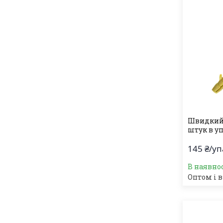
Швидкий 
штук в уп
145 ₴/у
В наявно
Оптом і в