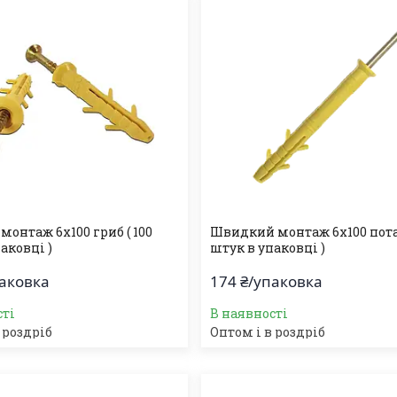
онтаж 6х100 гриб ( 100
Швидкий монтаж 6х100 потай
аковці )
штук в упаковці )
паковка
174 ₴/упаковка
сті
В наявності
 роздріб
Оптом і в роздріб