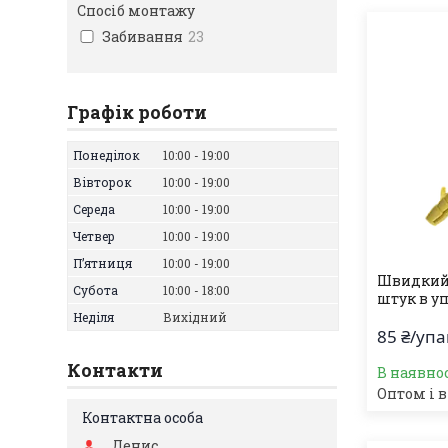
Спосіб монтажу
Забивання
23
Графік роботи
Понеділок
10:00
19:00
Вівторок
10:00
19:00
Середа
10:00
19:00
Четвер
10:00
19:00
Пʼятниця
10:00
19:00
Швидкий 
Субота
10:00
18:00
штук в уп
Неділя
Вихідний
85 ₴/уп
Контакти
В наявно
Оптом і в
Денис