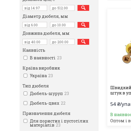
Діаметр дюбеля, мм
Довжина дюбеля, мм
Наявність
В наявності
23
Країна виробник
Україна
23
Тип дюбеля
Швидкий 
штук в уп
Дюбель-шуруп
23
Дюбель-цвях
22
54 ₴/уп
Призначення дюбеля
В наявно
Оптом і в
Для пористих і пустотілих
матеріалів
23