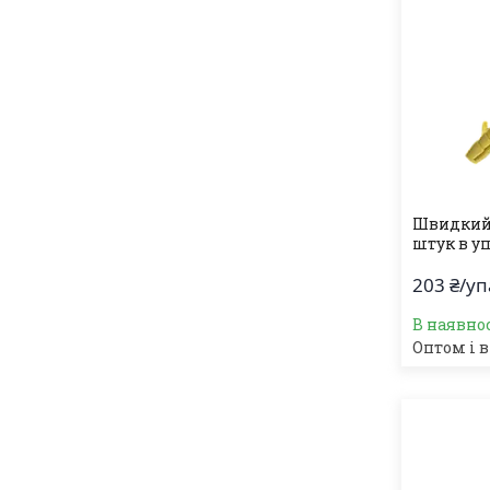
Швидкий 
штук в уп
203 ₴/у
В наявно
Оптом і в