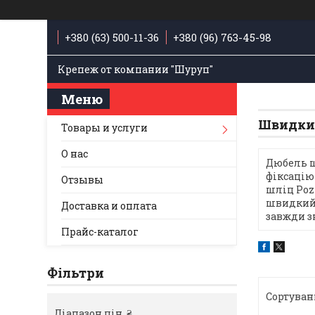
+380 (63) 500-11-36
+380 (96) 763-45-98
Крепеж от компании "Шуруп"
Швидкий
Товары и услуги
О нас
Дюбель ш
фіксацію
Отзывы
шліц Poz
швидкий 
Доставка и оплата
завжди з
Прайс-каталог
Фільтри
Діапазон цін, ₴