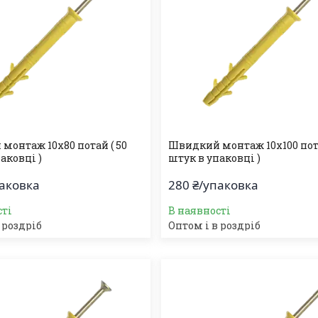
монтаж 10х80 потай ( 50
Швидкий монтаж 10х100 пота
аковці )
штук в упаковці )
паковка
280 ₴/упаковка
сті
В наявності
 роздріб
Оптом і в роздріб