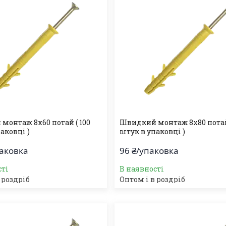
монтаж 8х60 потай ( 100
Швидкий монтаж 8х80 потай
аковці )
штук в упаковці )
паковка
96 ₴/упаковка
сті
В наявності
 роздріб
Оптом і в роздріб