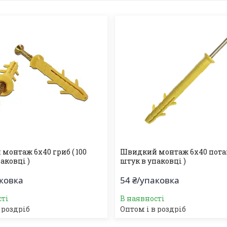
монтаж 6х40 гриб ( 100
Швидкий монтаж 6х40 потай 
аковці )
штук в упаковці )
аковка
54 ₴/упаковка
сті
В наявності
 роздріб
Оптом і в роздріб