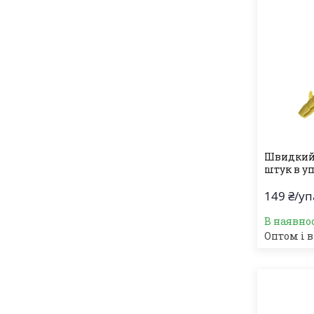
Швидкий 
штук в уп
149 ₴/у
В наявно
Оптом і в