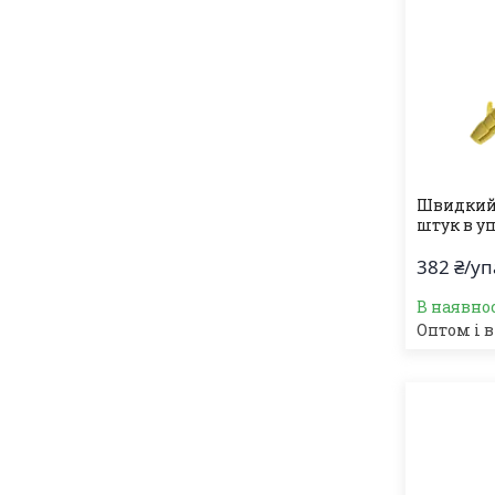
Швидкий 
штук в уп
382 ₴/у
В наявно
Оптом і в