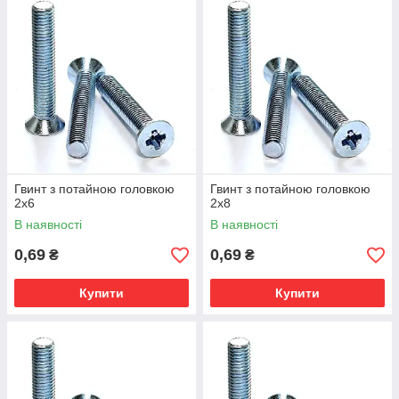
потайною головкою та іншого метричного кріплення, Ви
можете замовити в інтернет магазині Шуруп.
Гвинт з потайною головкою
Гвинт з потайною головкою
2х6
2х8
В наявності
В наявності
0,69
0,69
₴
₴
Купити
Купити