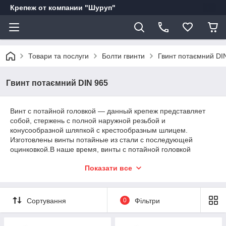
Крепеж от компании "Шуруп"
Товари та послуги
Болти гвинти
Гвинт потаємний DI
Гвинт потаємний DIN 965
Винт с потайной головкой ― данный крепеж представляет
собой, стержень с полной наружной резьбой и
конусообразной шляпкой с крестообразным шлицем.
Изготовлены винты потайные из стали с последующей
оцинковкой.В наше время, винты с потайной головкой
применяются в многих сферах деятельности, таких как :
Показати все
машино и приборо строение, мебельное производство,
производство бытовой техники. Огромным плюсом данного
винта, является эстетичность монтажа. За счет
конусообразной головки, винт монтируется в углубление
Сортування
0
Фільтри
полностью, без внешних выступов. Купити гвинт з потайною
головкою в Україні та області, по кращим цінами. Гвинт з